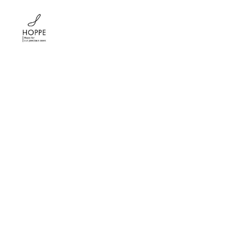
メ
イ
ン
コ
ン
テ
ン
ツ
へ
移
動