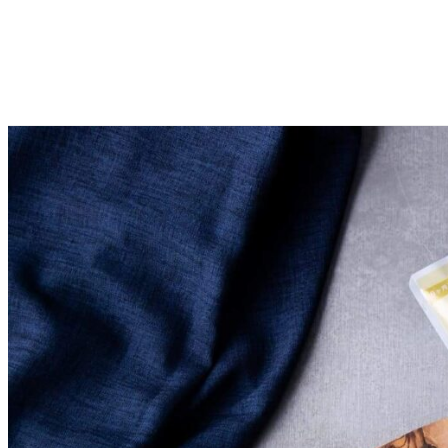
投
稿
の
ペ
ー
ジ
送
り