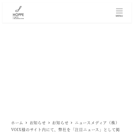
メ
イ
MENU
ン
コ
ン
テ
ン
ツ
へ
移
動
ホーム
お知らせ
お知らせ
ニュースメディア（株）
VOIX様のサイト内にて、弊社を「注目ニュース」として掲